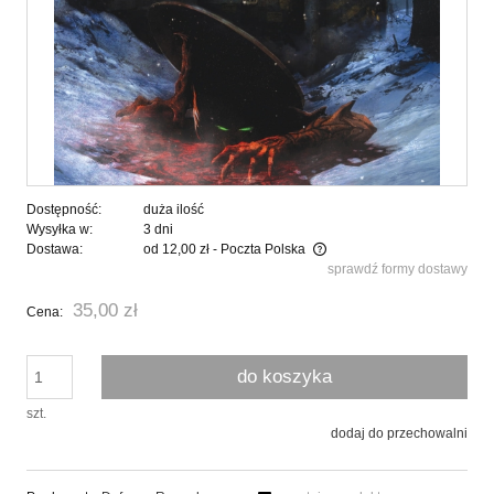
Dostępność:
duża ilość
Wysyłka w:
3 dni
Dostawa:
od 12,00 zł
- Poczta Polska
sprawdź formy dostawy
Cena nie zawiera ewentualnych kosztów płatności
35,00 zł
Cena:
do koszyka
szt.
dodaj do przechowalni