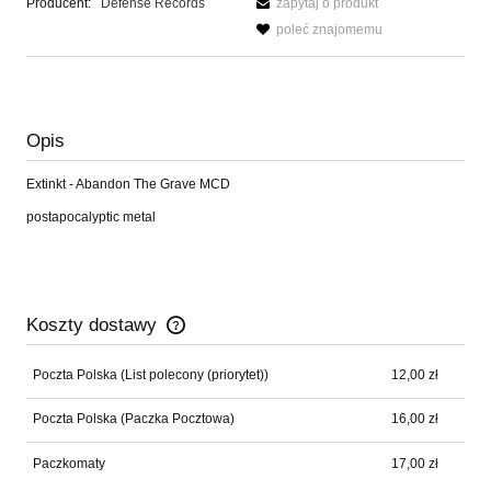
Producent:
Defense Records
zapytaj o produkt
poleć znajomemu
Opis
Extinkt - Abandon The Grave MCD
postapocalyptic metal
Koszty dostawy
Cena nie zawiera ewentualnych kosztów płatności
Poczta Polska
(List polecony (priorytet))
12,00 zł
Poczta Polska
(Paczka Pocztowa)
16,00 zł
Paczkomaty
17,00 zł