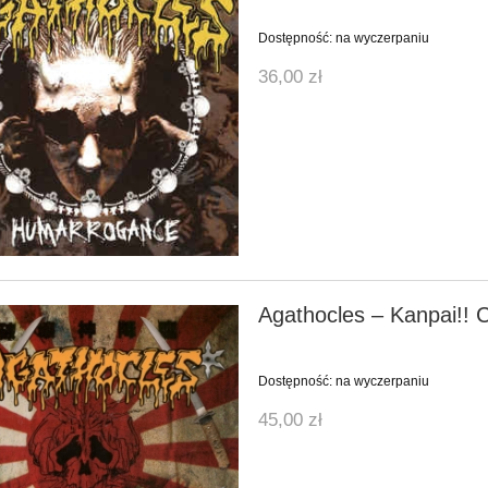
Dostępność:
na wyczerpaniu
36,00 zł
COPE - Wrong Side Of
ULCER - Dead Souls Cathedral
The Road
35,00 zł
40,00 zł
do koszyka
do koszyka
Agathocles ‎– Kanpai!! 
Dostępność:
na wyczerpaniu
45,00 zł