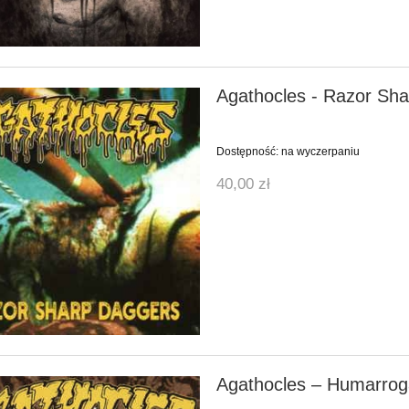
Agathocles - Razor Sh
Dostępność:
na wyczerpaniu
40,00 zł
Agathocles ‎– Humarro