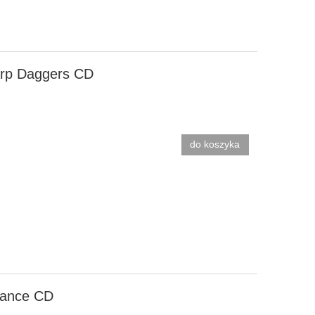
arp Daggers CD
do koszyka
gance CD