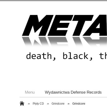
Menu
Wydawnictwa Defense Records
»
»
»
Płyty CD
Grindcore
Grindcore