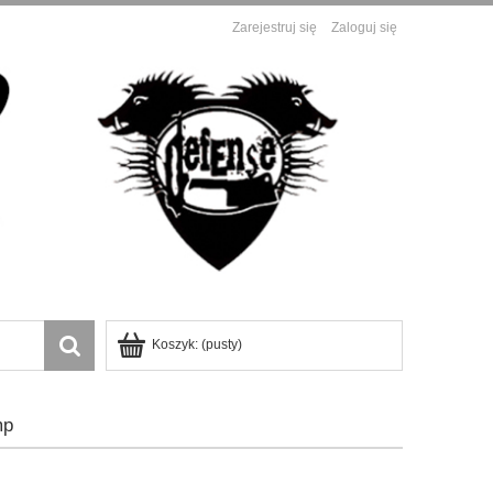
Zarejestruj się
Zaloguj się
Koszyk:
(pusty)
mp