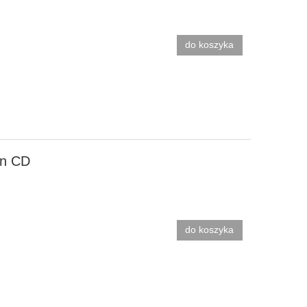
do koszyka
an CD
do koszyka