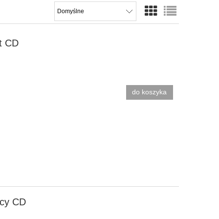
it CD
do koszyka
acy CD