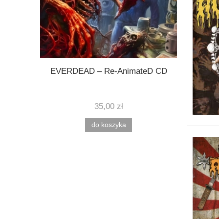
known CD
EVERDEAD – Re-AnimateD CD
HORRORS
35,00 zł
do koszyka