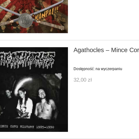
Agathocles ‎– Mince Co
Dostępność:
na wyczerpaniu
32,00 zł