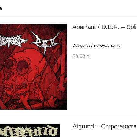
e
Aberrant / D.E.R. ‎– Spl
Dostępność:
na wyczerpaniu
23,00 zł
Afgrund ‎– Corporatocr