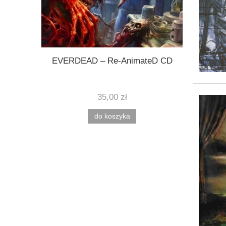
known CD
EVERDEAD – Re-AnimateD CD
HORRORS
35,00 zł
do koszyka