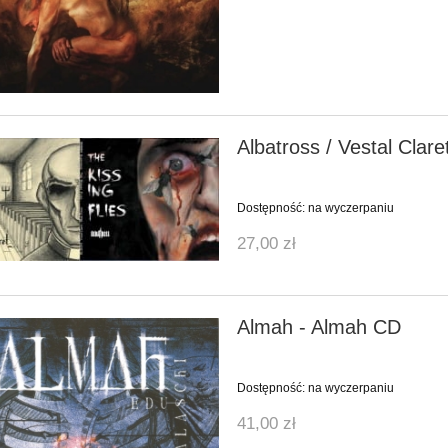
Albatross / Vestal Clare
Dostępność:
na wyczerpaniu
27,00 zł
Almah - Almah CD
Dostępność:
na wyczerpaniu
41,00 zł