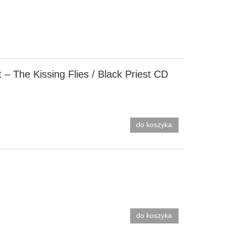
t ‎– The Kissing Flies / Black Priest CD
do koszyka
do koszyka