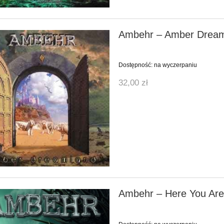
Ambehr ‎– Amber Drea
Dostępność:
na wyczerpaniu
32,00 zł
Ambehr ‎– Here You Ar