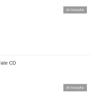
do koszyka
Fate CD
do koszyka