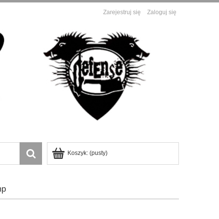
Zarejestruj się
Zaloguj się
Koszyk:
(pusty)
mp