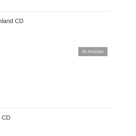
mland CD
do koszyka
e CD