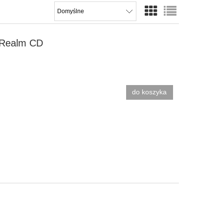
g Realm CD
do koszyka