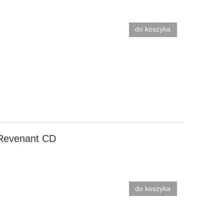
do koszyka
 Revenant CD
do koszyka