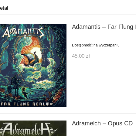
etal
Adamantis ‎– Far Flun
Dostępność:
na wyczerpaniu
45,00 zł
Adramelch ‎– Opus CD