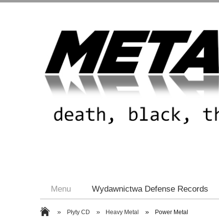
Menu
Wydawnictwa Defense Records
»
»
»
Płyty CD
Heavy Metal
Power Metal