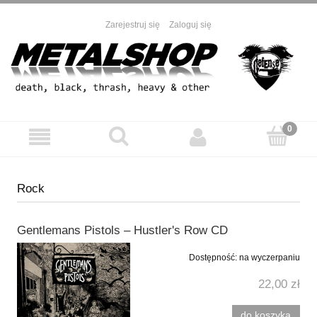
Zarejestruj się
Zaloguj się
Rock
Gentlemans Pistols ‎– Hustler's Row CD
Dostępność:
na wyczerpaniu
22,00 zł
do koszyka