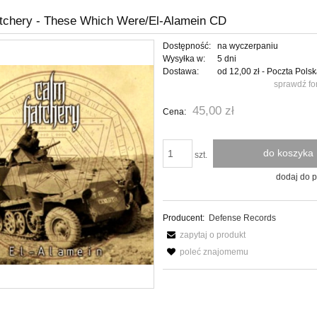
tchery - These Which Were/El-Alamein CD
Dostępność:
na wyczerpaniu
Wysyłka w:
5 dni
Dostawa:
od 12,00 zł
- Poczta Pols
sprawdź fo
Cena nie zawiera ewentualnych kosztów
45,00 zł
Cena:
płatności
do koszyka
szt.
dodaj do 
Producent:
Defense Records
zapytaj o produkt
poleć znajomemu