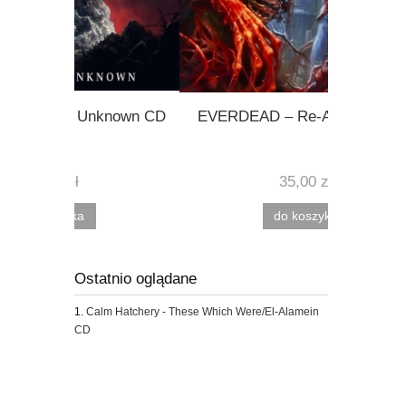
known CD
EVERDEAD – Re-AnimateD CD
HORRORS
35,00 zł
do koszyka
Ostatnio oglądane
Calm Hatchery - These Which Were/El-Alamein
CD