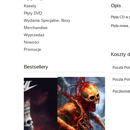
Opis
Kasety
Płyty DVD
Płyta CD w 
Wydania Specjalne, Boxy
Płyta nowa,
Merchandise
Wyprzedaż
Nowości
Promocje
Koszty 
Bestsellery
Poczta Po
Poczta Pol
Paczkomat