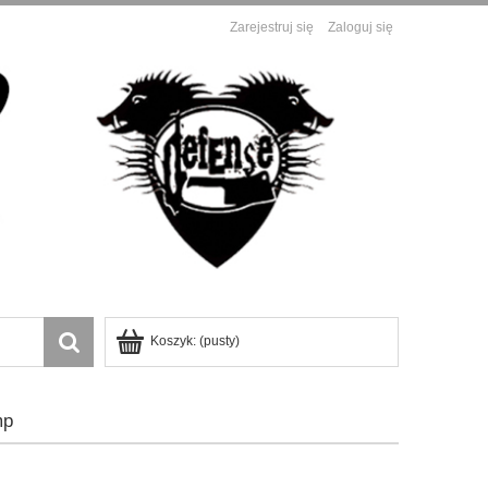
Zarejestruj się
Zaloguj się
Koszyk:
(pusty)
mp