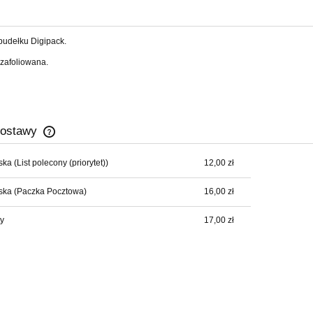
pudełku Digipack.
 zafoliowana.
dostawy
lska
(List polecony (priorytet))
12,00 zł
Cena nie zawiera ewentualnych kosztów
płatności
ska
(Paczka Pocztowa)
16,00 zł
y
17,00 zł