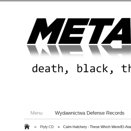
Menu
Wydawnictwa Defense Records
»
»
Płyty CD
Calm Hatchery - These Which Were/El-Al