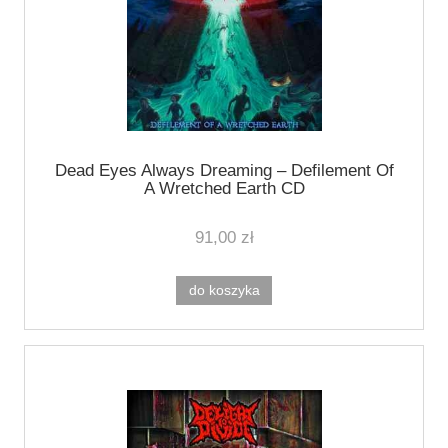
Dead Eyes Always Dreaming ‎– Defilement Of
A Wretched Earth CD
91,00 zł
do koszyka