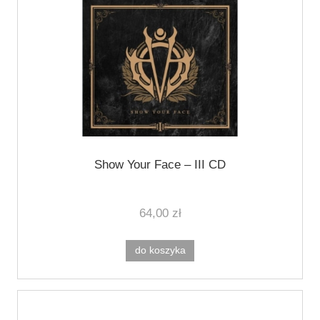
Show Your Face ‎– III CD
64,00 zł
do koszyka