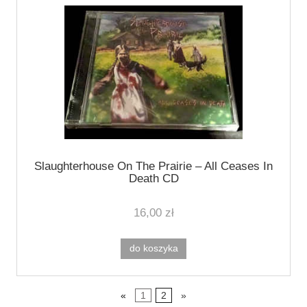
Slaughterhouse On The Prairie ‎– All Ceases In
Death CD
16,00 zł
do koszyka
«
1
2
»