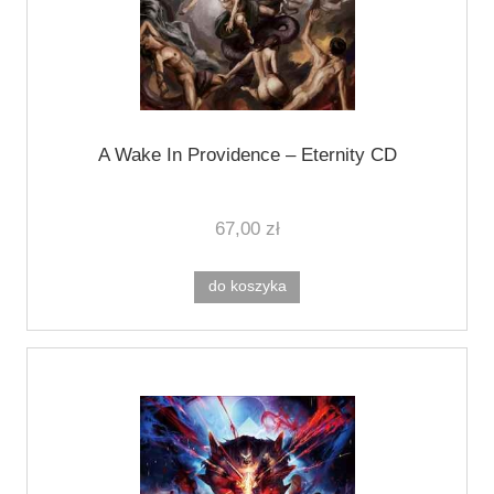
A Wake In Providence ‎– Eternity CD
67,00 zł
do koszyka