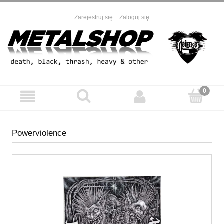
Zarejestruj się
Zaloguj się
Powerviolence