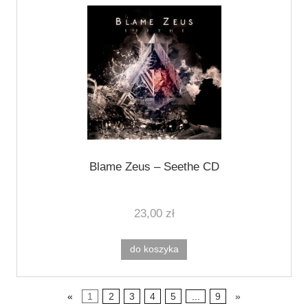
Blame Zeus ‎– Seethe CD
23,00 zł
do koszyka
«
1
2
3
4
5
...
9
»