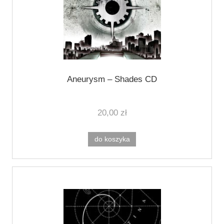
Aneurysm ‎– Shades CD
20,00 zł
do koszyka