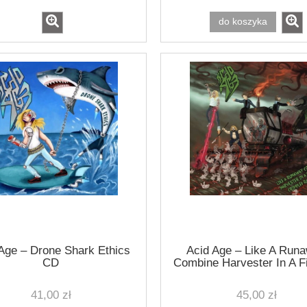
do koszyka
Age ‎– Drone Shark Ethics
Acid Age ‎– Like A Run
CD
Combine Harvester In A F
Crippled Rabbits C
41,00 zł
45,00 zł