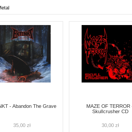
etal
NKT - Abandon The Grave
MAZE OF TERROR 
Skullcrusher CD
35,00 zł
30,00 zł