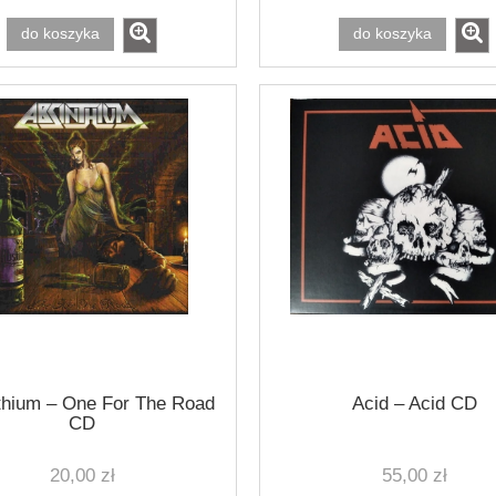
do koszyka
do koszyka
thium ‎– One For The Road
Acid ‎– Acid CD
CD
20,00 zł
55,00 zł