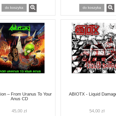
do koszyka
do koszyka
COPE - Wrong Side Of
ULCER - Dead Souls Cathedral
The Road
35,00 zł
40,00 zł
do koszyka
do koszyka
ion ‎– From Uranus To Your
ABIOTX - Liquid Damag
Anus CD
45,00 zł
54,00 zł