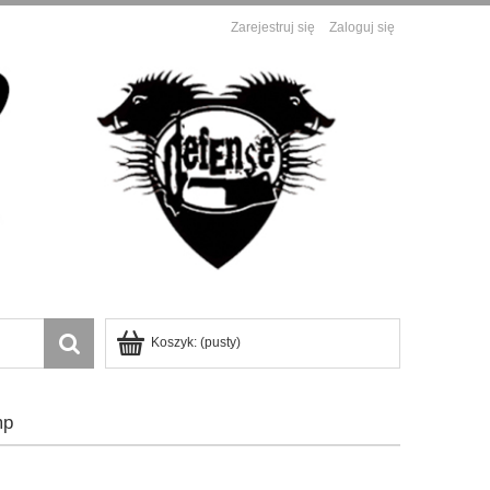
Zarejestruj się
Zaloguj się
Koszyk:
(pusty)
mp