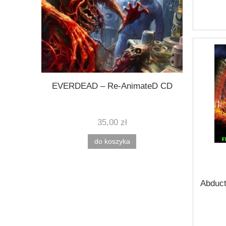
known CD
EVERDEAD – Re-AnimateD CD
HORRORS
35,00 zł
do koszyka
Abduct