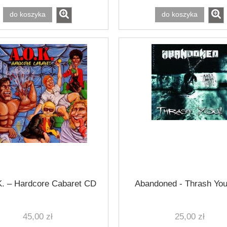
do koszyka
do koszyka
. ‎– Hardcore Cabaret CD
Abandoned - Thrash Yo
45,00 zł
25,00 zł