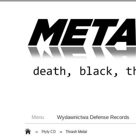
Menu
Wydawnictwa Defense Records
»
»
Płyty CD
Thrash Metal