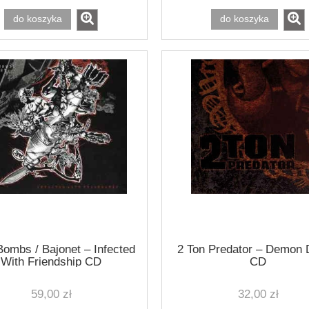
do koszyka
do koszyka
ombs / Bajonet – Infected
2 Ton Predator ‎– Demon 
With Friendship CD
CD
59,00 zł
32,00 zł