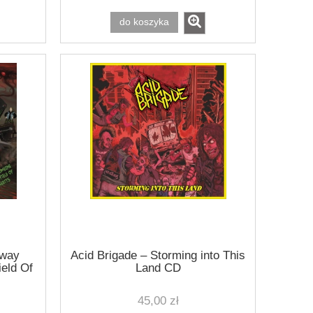
do koszyka
away
Acid Brigade ‎– Storming into This
ield Of
Land CD
D
45,00 zł