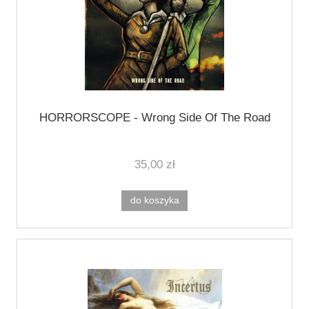
HORRORSCOPE - Wrong Side Of The Road
35,00 zł
do koszyka