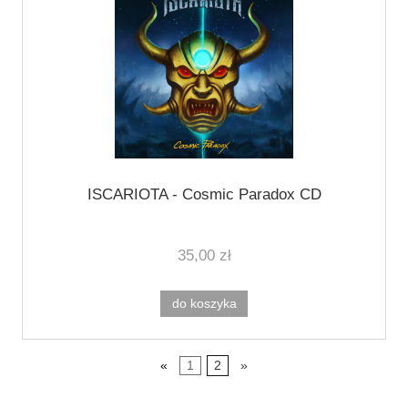
ISCARIOTA - Cosmic Paradox CD
35,00 zł
do koszyka
«
1
2
»