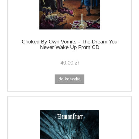
Choked By Own Vomits - The Dream You
Never Wake Up From CD
40,00 zł
do koszyka