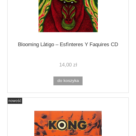
Blooming Làtigo ‎– Esfìnteres Y Faquires CD
14,00 zł
do koszyka
nowość