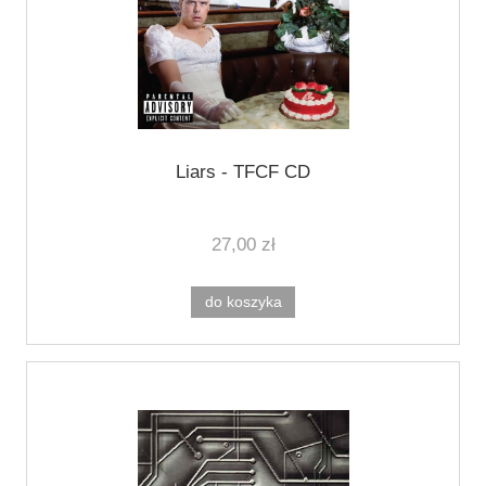
Liars - TFCF CD
27,00 zł
do koszyka