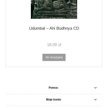
Udumbal ‎– Ahi Budhnya CD
18,00 zł
do koszyka
Pomoc
Moje konto