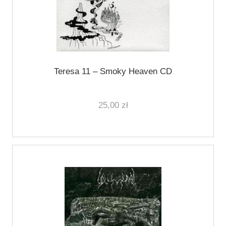
Teresa 11 ‎– Smoky Heaven CD
25,00 zł