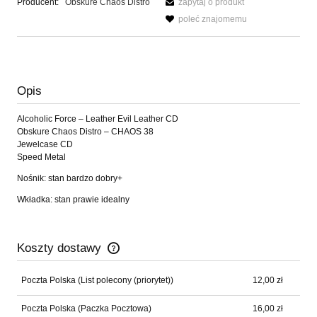
Producent:
Obskure Chaos Distro
zapytaj o produkt
poleć znajomemu
Opis
Alcoholic Force ‎– Leather Evil Leather CD
Obskure Chaos Distro ‎– CHAOS 38
Jewelcase CD
Speed Metal
Nośnik: stan bardzo dobry+
Wkładka: stan prawie idealny
Koszty dostawy
Cena nie zawiera ewentualnych kosztów płatności
Poczta Polska
(List polecony (priorytet))
12,00 zł
Poczta Polska
(Paczka Pocztowa)
16,00 zł