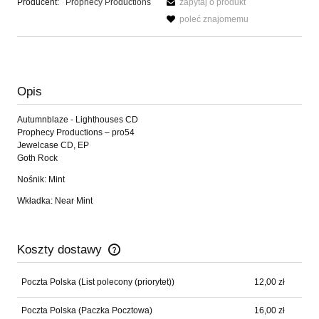
Producent:
Prophecy Productions
zapytaj o produkt
poleć znajomemu
Opis
Autumnblaze - Lighthouses CD
Prophecy Productions ‎– pro54
Jewelcase CD, EP
Goth Rock
Nośnik: Mint
Wkładka: Near Mint
Koszty dostawy
Cena nie zawiera ewentualnych kosztów płatności
Poczta Polska
(List polecony (priorytet))
12,00 zł
Poczta Polska
(Paczka Pocztowa)
16,00 zł