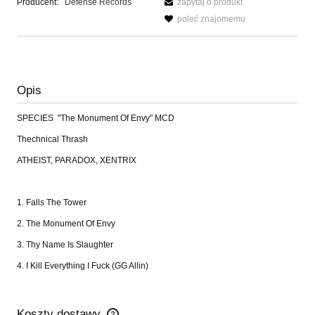
Producent:
Defense Records
zapytaj o produkt
poleć znajomemu
Opis
SPECIES "The Monument Of Envy" MCD
Thechnical Thrash
ATHEIST, PARADOX, XENTRIX
1. Falls The Tower
2. The Monument Of Envy
3. Thy Name Is Slaughter
4. I Kill Everything I Fuck (GG Allin)
Koszty dostawy