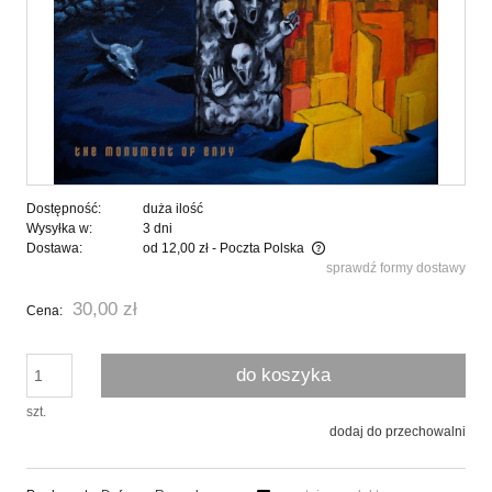
Dostępność:
duża ilość
Wysyłka w:
3 dni
Dostawa:
od 12,00 zł
- Poczta Polska
sprawdź formy dostawy
Cena nie zawiera ewentualnych kosztów płatności
30,00 zł
Cena:
do koszyka
szt.
dodaj do przechowalni