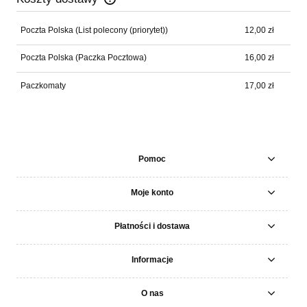
Cena nie zawiera ewentualnych kosztów płatności
Poczta Polska
(List polecony (priorytet))
12,00 zł
Poczta Polska
(Paczka Pocztowa)
16,00 zł
Paczkomaty
17,00 zł
Pomoc
Moje konto
Płatności i dostawa
Informacje
O nas