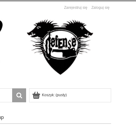
Zarejestruj się
Zaloguj się
Koszyk:
(pusty)
mp