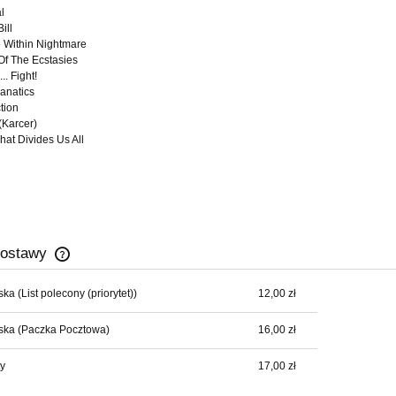
l
ill
 Within Nightmare
f The Ecstasies
.. Fight!
Fanatics
tion
COPE - Wrong Side Of
ULCER - Dead Souls Cathedral
 (Karcer)
The Road
hat Divides Us All
35,00 zł
40,00 zł
do koszyka
do koszyka
dostawy
lska
(List polecony (priorytet))
12,00 zł
Cena nie zawiera ewentualnych kosztów
płatności
ska
(Paczka Pocztowa)
16,00 zł
y
17,00 zł