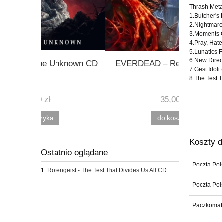
Thrash Meta
1.Butcher's B
2.Nightmare
3.Moments O
4.Pray, Hate.
5.Lunatics 
6.New Direc
known CD
EVERDEAD – Re-AnimateD CD
HORRORS
7.Gest Idoli
8.The Test T
35,00 zł
do koszyka
Koszty 
Ostatnio oglądane
Poczta Po
Rotengeist - The Test That Divides Us All CD
Poczta Pol
Paczkomat