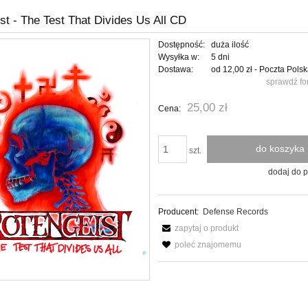
st - The Test That Divides Us All CD
Dostępność:
duża ilość
Wysyłka w:
5 dni
Dostawa:
od 12,00 zł
- Poczta Pols
sprawdź fo
Cena nie zawiera ewentualnych kosztów
25,00 zł
Cena:
płatności
do koszyka
szt.
dodaj do 
Producent:
Defense Records
zapytaj o produkt
poleć znajomemu