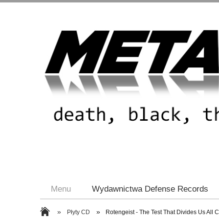
Menu
Wydawnictwa Defense Records
»
»
Płyty CD
Rotengeist - The Test That Divides Us All 