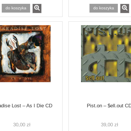
do koszyka
do koszyka
dise Lost ‎– As I Die CD
Pist.on ‎– $ell.out C
COPE - Wrong Side Of
ULCER - Dead Souls Cathedral
30,00 zł
39,00 zł
The Road