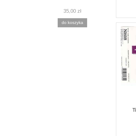
35,00 zł
do koszyka
T