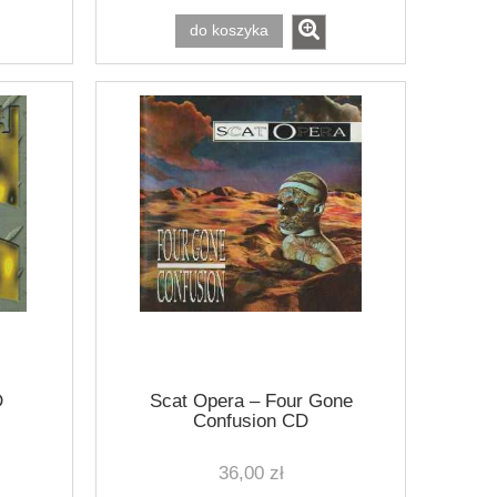
do koszyka
D
Scat Opera ‎– Four Gone
Confusion CD
 CD
THE BLACK THUNDER - Into The
ISCARIOTA - Leg
36,00 zł
Darkness We All Fall LTD CD BOX
Parad