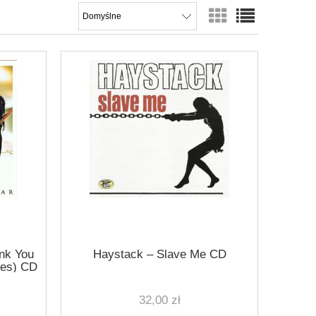
ank You
Haystack ‎– Slave Me CD
ves) CD
32,00 zł