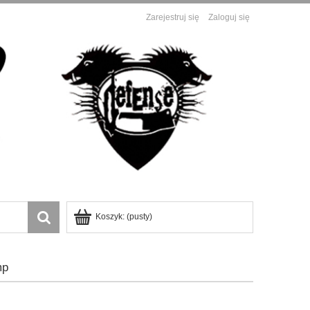
Zarejestruj się
Zaloguj się
Koszyk:
(pusty)
mp