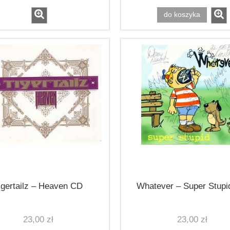
do koszyka
35,00 zł
40,00 zł
do koszyka
do koszyka
igertailz ‎– Heaven CD
Whatever – Super Stup
23,00 zł
23,00 zł