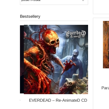
Bestsellery
Para
known CD
EVERDEAD – Re-AnimateD CD
HORRORS