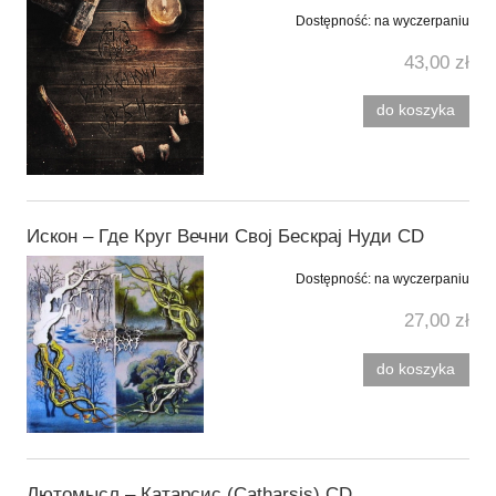
Dostępność:
na wyczerpaniu
43,00 zł
do koszyka
Искон ‎– Где Круг Вечни Своj Бескраj Нуди CD
Dostępność:
na wyczerpaniu
27,00 zł
do koszyka
Лютомысл ‎– Катарсис (Catharsis) CD