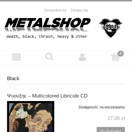
Zarejestruj się
Zaloguj się
Black
Ψυονξηε ‎– Multicolored Libricide CD
Dostępność:
na wyczerpaniu
27,00 zł
do koszyka