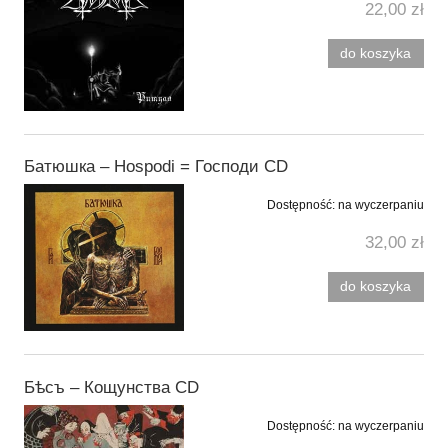
22,00 zł
do koszyka
Батюшка ‎– Hospodi = Господи CD
Dostępność:
na wyczerpaniu
32,00 zł
do koszyka
Бѣсъ ‎– Кощунства CD
Dostępność:
na wyczerpaniu