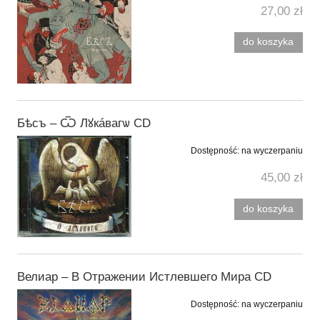
27,00 zł
do koszyka
Бѣсъ ‎– Ѿ Лꙋкáвагѡ CD
Dostępność:
na wyczerpaniu
45,00 zł
do koszyka
Велиар ‎– В Отражении Истлевшего Мира CD
Dostępność:
na wyczerpaniu