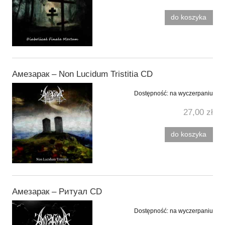
do koszyka
Амезарак ‎– Non Lucidum Tristitia CD
Dostępność:
na wyczerpaniu
27,00 zł
do koszyka
Амезарак ‎– Ритуал CD
Dostępność:
na wyczerpaniu