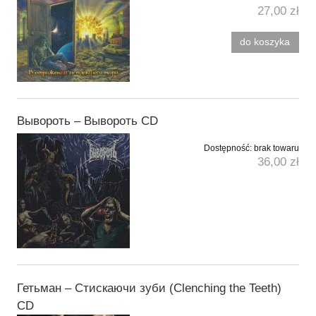
27,00 zł
do koszyka
Вывороть ‎– Вывороть CD
Dostępność:
brak towaru
36,00 zł
Гетьман – Стискаючи зуби (Clenching the Teeth)
CD