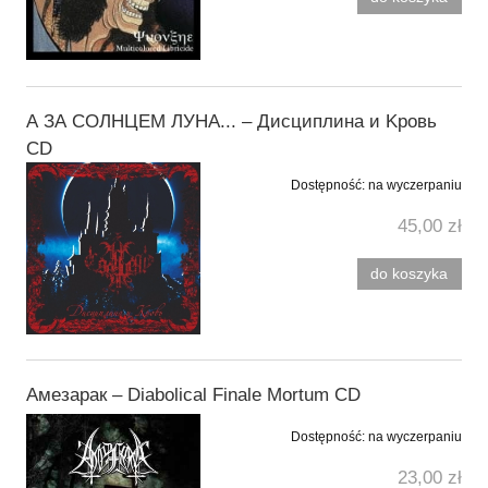
А ЗА СОЛНЦЕМ ЛУНА... ‎– Д​и​с​ц​и​п​л​и​н​а и K​р​о​в​ь
CD
Dostępność:
na wyczerpaniu
45,00 zł
do koszyka
Амезарак ‎– Diabolical Finale Mortum CD
Dostępność:
na wyczerpaniu
23,00 zł